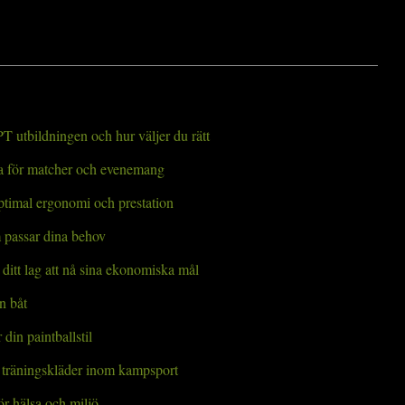
T utbildningen och hur väljer du rätt
öja för matcher och evenemang
ptimal ergonomi och prestation
m passar dina behov
ditt lag att nå sina ekonomiska mål
in båt
 din paintballstil
t träningskläder inom kampsport
ör hälsa och miljö