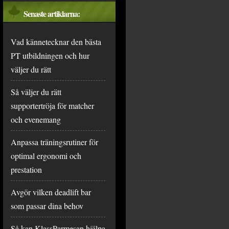
Senaste artiklarna:
Vad kännetecknar den bästa
PT utbildningen och hur
väljer du rätt
Så väljer du rätt
supportertröja för matcher
och evenemang
Anpassa träningsrutiner för
optimal ergonomi och
prestation
Avgör vilken deadlift bar
som passar dina behov
Så kan KlassParmesan hjälpa