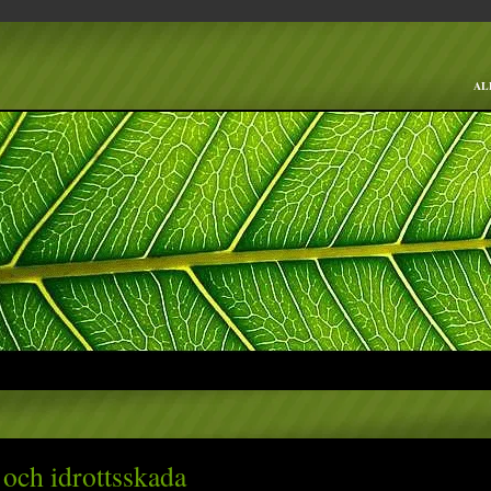
AL
 och idrottsskada