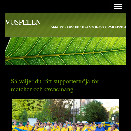
HEM
VUSPELEN
ALLT DU BEHÖVER VETA OM IDROTT OCH SPORT!
Så väljer du rätt supportertröja för
matcher och evenemang