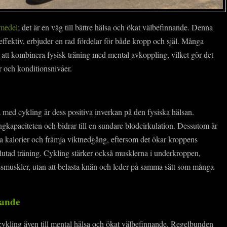
tmedel
; det är en väg till bättre hälsa och ökat välbefinnande. Denna
effektiv, erbjuder en rad fördelar för både kropp och själ. Många
 att kombinera fysisk träning med mental avkoppling, vilket gör det
rar och konditionsnivåer.
med cykling är dess positiva inverkan på den fysiska hälsan.
lungkapaciteten och bidrar till en sundare blodcirkulation. Dessutom är
nna kalorier och främja viktnedgång, eftersom det ökar kroppens
slutad träning. Cykling stärker också musklerna i underkroppen,
esmuskler, utan att belasta knän och leder på samma sätt som många
nande
 cykling även till mental hälsa och ökat välbefinnande. Regelbunden