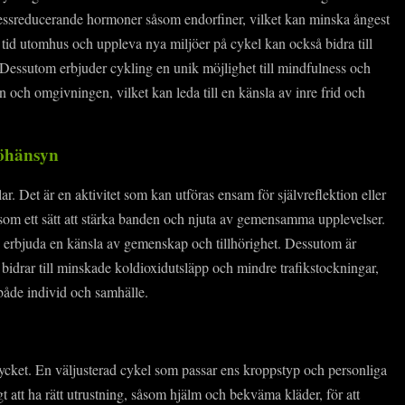
ressreducerande hormoner såsom endorfiner, vilket kan minska ångest
 tid utomhus och uppleva nya miljöer på cykel kan också bidra till
. Dessutom erbjuder cykling en unik möjlighet till mindfulness och
en och omgivningen, vilket kan leda till en känsla av inre frid och
jöhänsyn
r. Det är en aktivitet som kan utföras ensam för självreflektion eller
om ett sätt att stärka banden och njuta av gemensamma upplevelser.
erbjuda en känsla av gemenskap och tillhörighet. Dessutom är
 bidrar till minskade koldioxidutsläpp och mindre trafikstockningar,
ör både individ och samhälle.
ycket. En väljusterad cykel som passar ens kroppstyp och personliga
t att ha rätt utrustning, såsom hjälm och bekväma kläder, för att