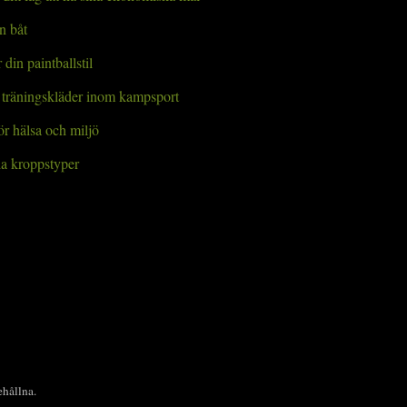
in båt
 din paintballstil
t träningskläder inom kampsport
ör hälsa och miljö
a kroppstyper
ehållna.