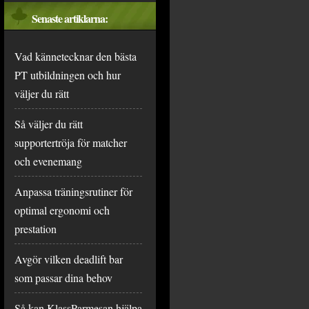
Senaste artiklarna:
Vad kännetecknar den bästa
PT utbildningen och hur
väljer du rätt
Så väljer du rätt
supportertröja för matcher
och evenemang
Anpassa träningsrutiner för
optimal ergonomi och
prestation
Avgör vilken deadlift bar
som passar dina behov
Så kan KlassParmesan hjälpa