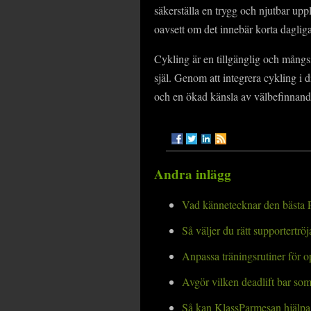
säkerställa en trygg och njutbar upp
oavsett om det innebär korta dagliga 
Cykling är en tillgänglig och mångs
själ. Genom att integrera cykling i 
och en ökad känsla av välbefinnand
Andra inlägg
Vad kännetecknar den bästa P
Så väljer du rätt supportertr
Anpassa träningsrutiner för o
Avgör vilken deadlift bar so
Så kan KlassParmesan hjälpa 