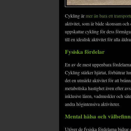
Cykling är
mer än bara ett transpor
aktivitet, som är både skonsam och 
uppskattar cykling för dess förmåga
till en idealisk aktivitet för alla åld
Fysiska fördelar
En av de mest uppenbara fördelarna 
Cykling stärker hjärtat, förbättrar 
det en utmärkt aktivitet för att brä
metaboliska hastighet även efter av
inklusive låren, vadmuskler och sät
andra högintensiva aktiviteter.
Mental hälsa och välbefin
Utöver de fysiska fördelarna bidrar