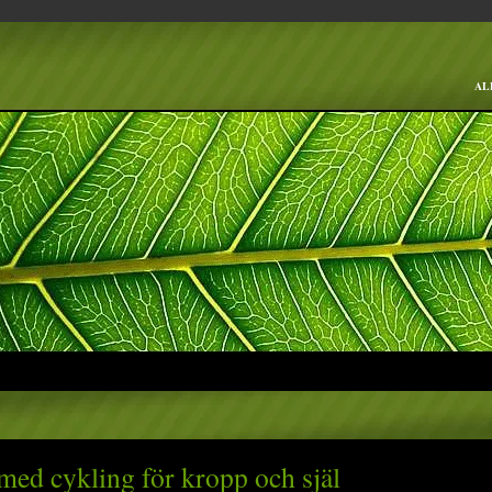
AL
med cykling för kropp och själ